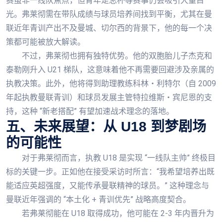
赛虽非一线队焦点，但青年足总杯等赛事仍会吸引大量目
光。弗莱彻需在带队成绩与球员培养间找到平衡，尤其在曼
联近年青训产出不及曼城、切尔西的背景下，他的每一个决
策都可能被放大解读。
不过，弗莱彻也拥有独特优势。他的双胞胎儿子杰克和
泰勒刚升入 U21 梯队，这意味着他不再需要回避涉及亲属的
执教决策。此外，他将得到助理教练科林・利特尔（自 2009
年起执教曼联青训）和球员发展主管特拉维斯・宾尼恩的支
持，这种 “新老搭配” 有望加速战术理念的落地。
五、未来展望：从 U18 到梦剧场
的可能性
对于弗莱彻而言，执教 U18 是实现 “一线队主帅” 终极目
标的关键一步。正如他在接受采访时所言：“我希望培养出既
能适应英超强度，又能传承曼联精神的球员。” 这种理念与
曼联近年强调的 “本土化 + 青训优先” 战略高度契合。
若弗莱彻能在 U18 取得成功，他可能在 2-3 年内晋升为