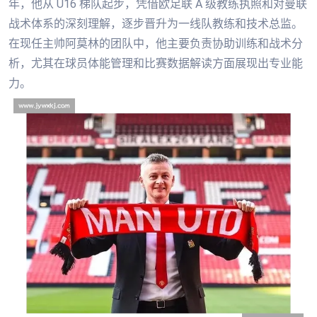
年，他从 U16 梯队起步，凭借欧足联 A 级教练执照和对曼联
战术体系的深刻理解，逐步晋升为一线队教练和技术总监。
在现任主帅阿莫林的团队中，他主要负责协助训练和战术分
析，尤其在球员体能管理和比赛数据解读方面展现出专业能
力。