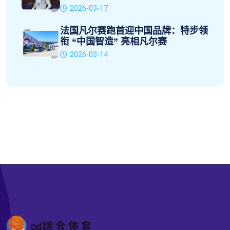
2026-03-17
法国凡尔赛跑首迎中国品牌：特步领
衔 “中国智造” 亮相凡尔赛
2026-03-14