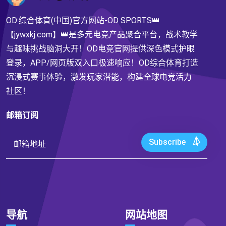
OD·综合体育(中国)官方网站-OD SPORTS👑
【jywxkj.com】👑是多元电竞产品聚合平台，战术教学
与趣味挑战脑洞大开！OD电竞官网提供深色模式护眼
登录，APP/网页版双入口极速响应！OD综合体育打造
沉浸式赛事体验，激发玩家潜能，构建全球电竞活力
社区！
邮箱订阅
Subscribe
导航
网站地图