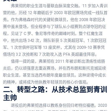
弗莱彻的职业生涯与曼联血脉深度交融。11 岁加入青训
营的他，历经 12 年磨砺后于 2003 年欧冠赛场完成一线队首
秀。作为弗格森时代的关键轮换球员，他在 2008 年欧冠决
赛中虽未登场，但全程参与了球队从小组赛到点球夺冠的征
程，见证了 C 罗、鲁尼等传奇的巅峰时刻。整个红魔生涯
中，他共出场 342 次，随队斩获 5 次英超冠军、1 次欧冠冠
军、1 次世俱杯冠军等 13 座奖杯，尤其在 2009-10 赛季凭
借场均 3.2 次抢断和 7 次助攻入选 PFA 英超最佳阵容。
值得一提的是，弗莱彻在 2011 年被诊断出溃疡性结肠
炎后，仍以顽强意志重返赛场，并在西布朗和斯托克城延续
职业生涯，甚至当选西布朗年度最佳球员。这种逆境中成长
的精神，或将成为他执教年轻球员的核心价值观。
二、转型之路：从技术总监到青训
主帅
退役后的弗莱彻选择以教练身份回归老特拉福德。2020