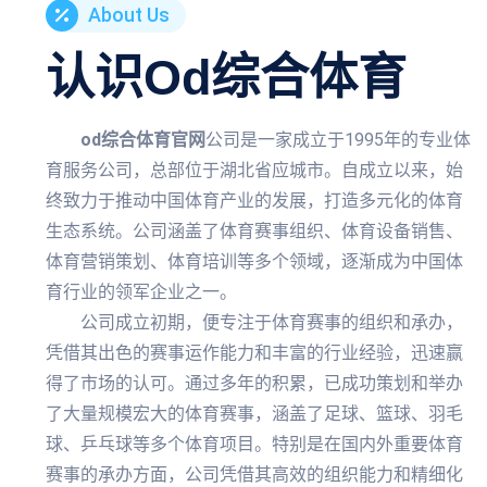
About Us
认识
Od综合体育
od综合体育官网
公司是一家成立于1995年的专业体
育服务公司，总部位于湖北省应城市。自成立以来，始
终致力于推动中国体育产业的发展，打造多元化的体育
生态系统。公司涵盖了体育赛事组织、体育设备销售、
体育营销策划、体育培训等多个领域，逐渐成为中国体
育行业的领军企业之一。
公司成立初期，便专注于体育赛事的组织和承办，
凭借其出色的赛事运作能力和丰富的行业经验，迅速赢
得了市场的认可。通过多年的积累，已成功策划和举办
了大量规模宏大的体育赛事，涵盖了足球、篮球、羽毛
球、乒乓球等多个体育项目。特别是在国内外重要体育
赛事的承办方面，公司凭借其高效的组织能力和精细化