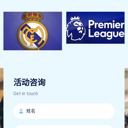
活动咨询
Get in touch