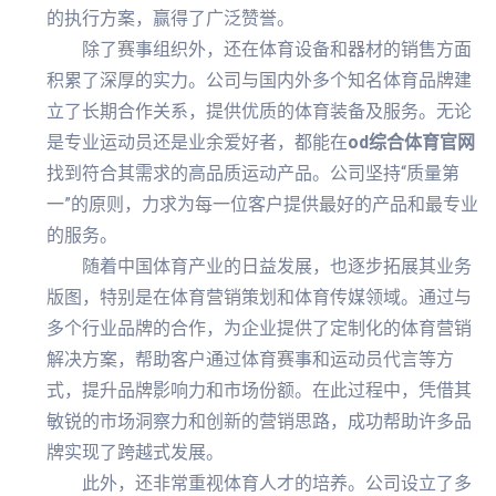
的执行方案，赢得了广泛赞誉。
除了赛事组织外，还在体育设备和器材的销售方面
积累了深厚的实力。公司与国内外多个知名体育品牌建
立了长期合作关系，提供优质的体育装备及服务。无论
是专业运动员还是业余爱好者，都能在
od综合体育官网
找到符合其需求的高品质运动产品。公司坚持“质量第
一”的原则，力求为每一位客户提供最好的产品和最专业
的服务。
随着中国体育产业的日益发展，也逐步拓展其业务
版图，特别是在体育营销策划和体育传媒领域。通过与
多个行业品牌的合作，为企业提供了定制化的体育营销
解决方案，帮助客户通过体育赛事和运动员代言等方
式，提升品牌影响力和市场份额。在此过程中，凭借其
敏锐的市场洞察力和创新的营销思路，成功帮助许多品
牌实现了跨越式发展。
此外，还非常重视体育人才的培养。公司设立了多