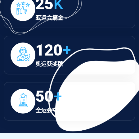
25
K
亚运会摘金
120
+
奥运获奖牌
50
+
全运会夺魁