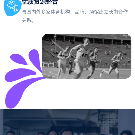
优质资源整合
与国内外多家体育机构、品牌、场馆建立长期合作
关系。