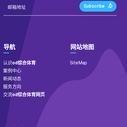
Subscribe
导航
网站地图
认识
od综合体育
SiteMap
案例中心
新闻动态
服务方向
交流
od综合体育网页