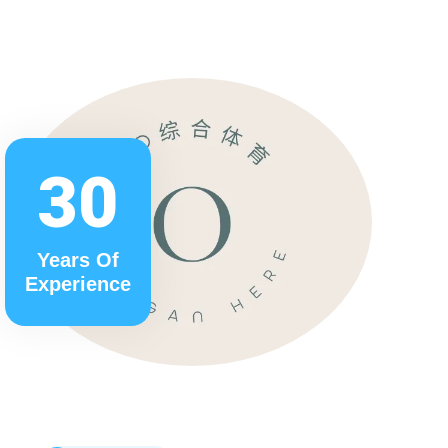
30
Years Of
Experience