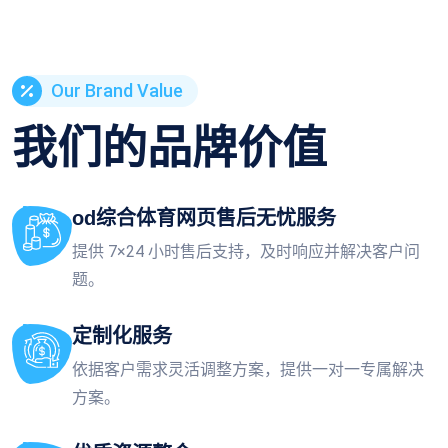
Our Brand Value
我们的品牌价值
od综合体育网页
售后无忧服务
提供 7×24 小时售后支持，及时响应并解决客户问
题。
定制化服务
依据客户需求灵活调整方案，提供一对一专属解决
方案。