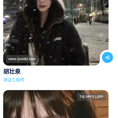
胡壮泉
测试工程师