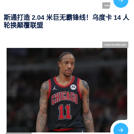
斯通打造 2.04 米巨无霸锋线！乌度卡 14 人
轮换颠覆联盟