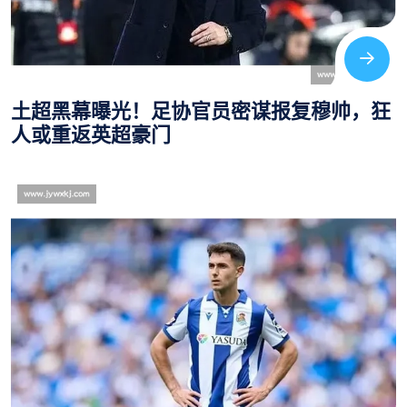
土超黑幕曝光！足协官员密谋报复穆帅，狂
人或重返英超豪门