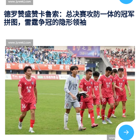
德罗赞盛赞卡鲁索：总决赛攻防一体的冠军
拼图，雷霆争冠的隐形领袖