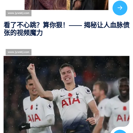
看了不心跳？算你狠！—— 揭秘让人血脉偾
张的视频魔力