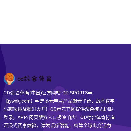
OD·综合体育(中国)官方网站-OD SPORTS👑
【jywxkj.com】👑是多元电竞产品聚合平台，战术教学
与趣味挑战脑洞大开！OD电竞官网提供深色模式护眼
登录，APP/网页版双入口极速响应！OD综合体育打造
沉浸式赛事体验，激发玩家潜能，构建全球电竞活力