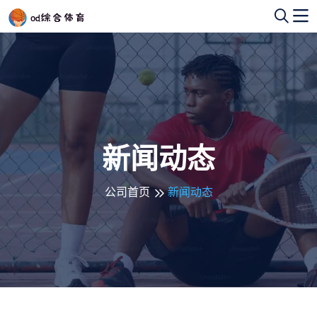
新闻动态
公司首页
新闻动态