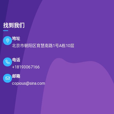
找到我们
地址
北京市朝阳区育慧南路1号A栋10层
电话
+18193067166
邮箱
copious@sina.com