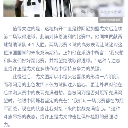
值得关注的是，这粒梅开二度是穆阿尼加盟尤文后连续
第二场取得进球。此前对阵恩波利的比赛中，他同样贡献两
球帮助球队 4-1 大胜，两场比赛 3 球的高效表现让球迷对这
位法国国脚的未来充满期待。正如他在采访中所言："我只想
和队友们好好踢比赛，并希望继续取得进球。" 这种专注态
度或许正是尤文在多线作战中保持竞争力的关键。
此役过后，尤文图斯以小组头名晋级的形势一片明朗。
而穆阿尼的出色发挥不仅为球队注入信心，更让外界对他在
后续淘汰赛中的表现充满遐想。当被问到是否对冠军充满渴
望时，他眼中闪烁着坚定的光芒："我们每一场比赛都在为冠
军而战，现在的状态让我对接下来的挑战充满信心。" 这种
斗志昂扬的表态，或许正是尤文冲击世俱杯桂冠的最强动
力。