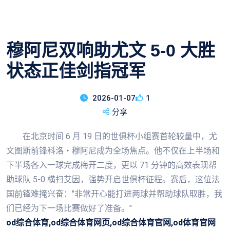
穆阿尼双响助尤文 5-0 大胜
状态正佳剑指冠军
2026-01-07
1
分享
在北京时间 6 月 19 日的世俱杯小组赛首轮较量中，尤
文图斯前锋科洛・穆阿尼成为全场焦点。他不仅在上半场和
下半场各入一球完成梅开二度，更以 71 分钟的高效表现帮
助球队 5-0 横扫艾因，强势开启世俱杯征程。赛后，这位法
国前锋难掩兴奋："非常开心能打进两球并帮助球队取胜，我
们已经为下一场比赛做好了准备。"
od综合体育,od综合体育网页,od综合体育官网,od体育官网