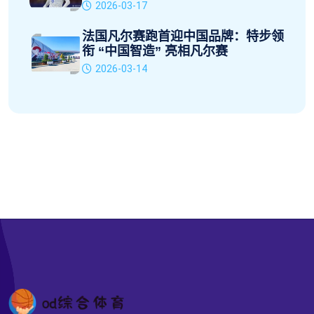
2026-03-17
法国凡尔赛跑首迎中国品牌：特步领
衔 “中国智造” 亮相凡尔赛
2026-03-14