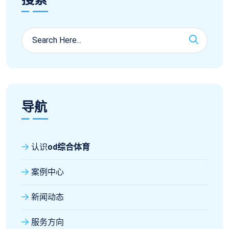
导航
认识
od综合体育
案例中心
新闻动态
服务方向