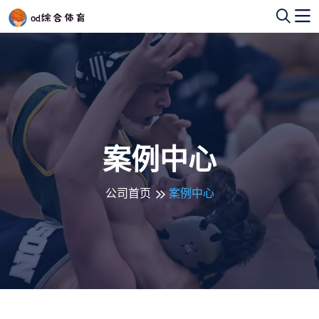
案例中心
公司首页
案例中心