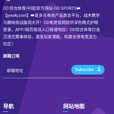
OD·综合体育(中国)官方网站-OD SPORTS👑
【jywxkj.com】👑是多元电竞产品聚合平台，战术教学
与趣味挑战脑洞大开！OD电竞官网提供深色模式护眼
登录，APP/网页版双入口极速响应！OD综合体育打造
沉浸式赛事体验，激发玩家潜能，构建全球电竞活力
社区！
邮箱订阅
Subscribe
导航
网站地图