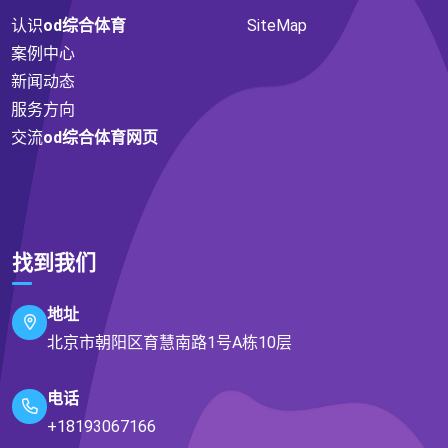
认识
od综合体育
SiteMap
案例中心
新闻动态
服务方向
交流
od综合体育网页
找到我们
地址
北京市朝阳区育慧南路1号A栋10层
电话
+18193067166