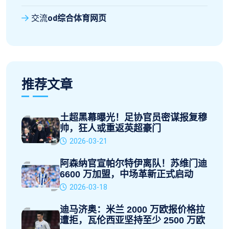
交流
od综合体育网页
推荐文章
土超黑幕曝光！足协官员密谋报复穆
帅，狂人或重返英超豪门
2026-03-21
阿森纳官宣帕尔特伊离队！苏维门迪
6600 万加盟，中场革新正式启动
2026-03-18
迪马济奥：米兰 2000 万欧报价格拉
遭拒，瓦伦西亚坚持至少 2500 万欧